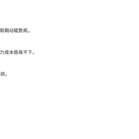
周期动辄数周。
人力成本居高不下。
麻烦。