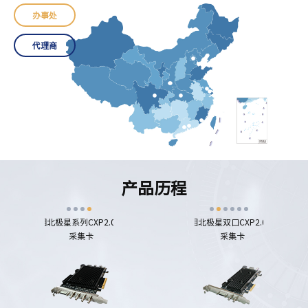
办事处
代理商
产品历程
列CXP2.0相
北极星系列CXP2.0
水星三代CXP2.0相
北极星双口CXP2.0
北极星单口CX
机
采集卡
机
采集卡
采集