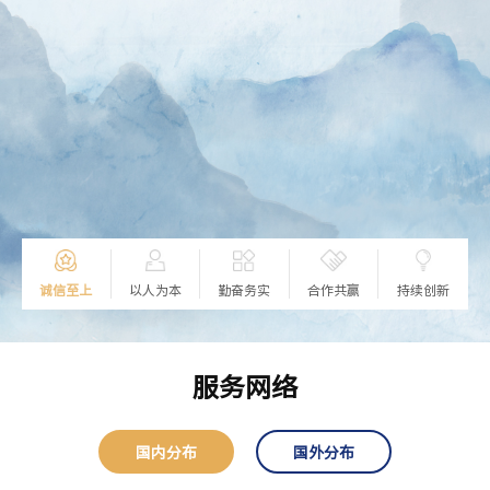
变
感
诚信至上
以人为本
勤奋务实
合作共赢
持续创新
服务网络
国内分布
国外分布