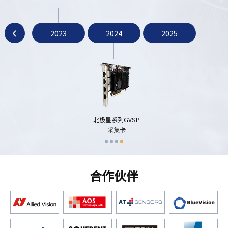
2023
2024
2025
星紫外相机
水星三代系列
北极星系列GVSP
2.5GigE相机
采集卡
合作伙伴