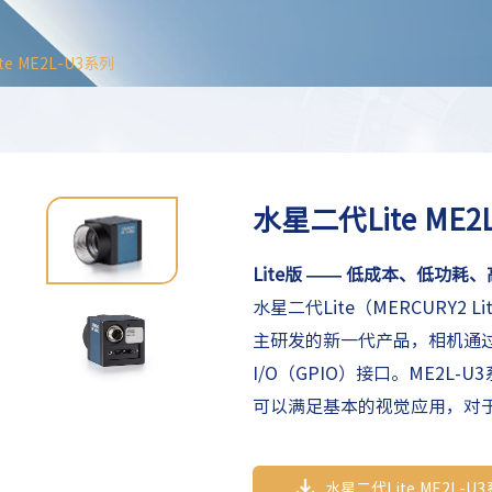
e ME2L-U3系列
水星二代Lite ME2
Lite版 —— 低成本、低功耗
水星二代
Lite
（MERCURY2
Li
主研发的新一代产品，相机通
I/O（GPIO）接口。
ME2L-U
可以
满足基本的视觉应用，
对
较理想的选择。
水星二代Lite ME2L-