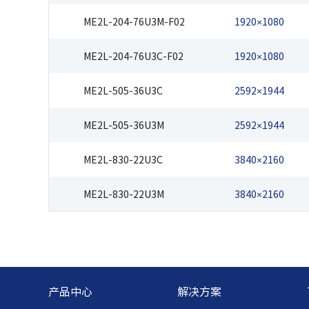
ME2L-204-76U3M-F02
1920×1080
ME2L-204-76U3C-F02
1920×1080
ME2L-505-36U3C
2592×1944
ME2L-505-36U3M
2592×1944
ME2L-830-22U3C
3840×2160
ME2L-830-22U3M
3840×2160
产品中心
解决方案