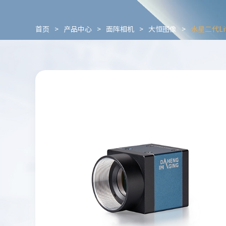
首页
>
产品中心
>
面阵相机
>
大恒图像
>
水星二代Lit