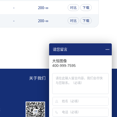
-
200-∞
对比
下载
-
200-∞
对比
下载
请您留言
大恒图像
400-999-7595
关于我们
层