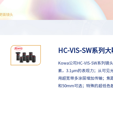
大靶面镜头
HC-VIS-SW系列
Kowa公司HC-VIS-SW系
素，3.1μm的表现力；从可见
用超宽带多涂层增加传输；焦距8
和50mm可选；特殊的超低色