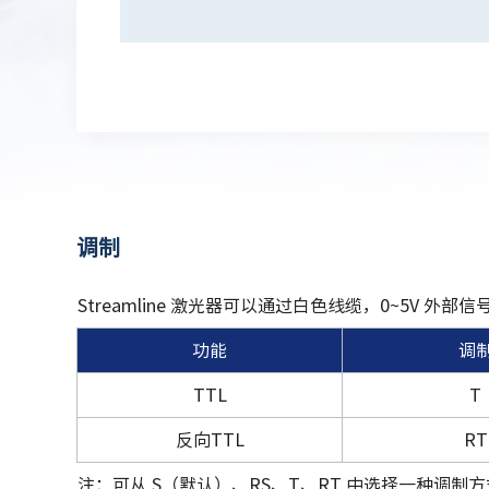
调制
Streamline 激光器可以通过白色线缆，0~5V 外部信
功能
调
TTL
T
反向TTL
RT
注：可从 S（默认）、RS、T、RT 中选择一种调制方