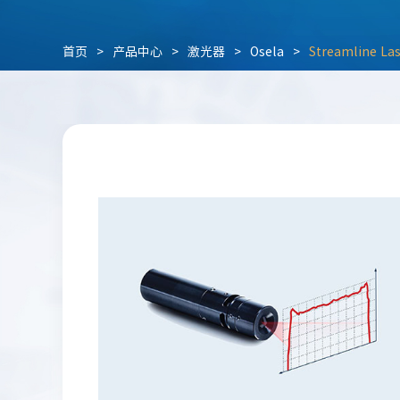
首页
>
产品中心
>
激光器
>
Osela
>
Streamline L