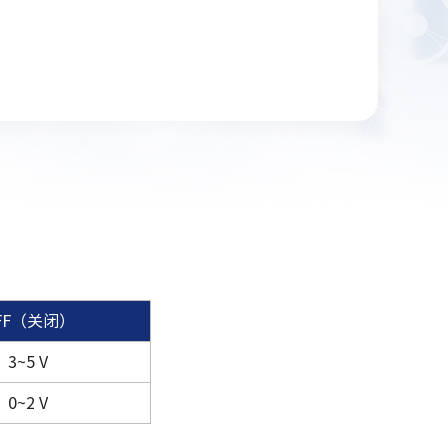
FF（关闭）
3~5 V
0~2 V