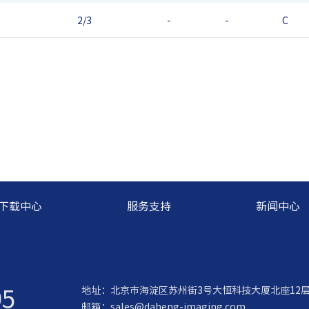
2/3
-
-
C
下载中心
服务支持
新闻中心
95
地址：北京市海淀区苏州街3号大恒科技大厦北座12
邮箱：
sales@daheng-imaging.com