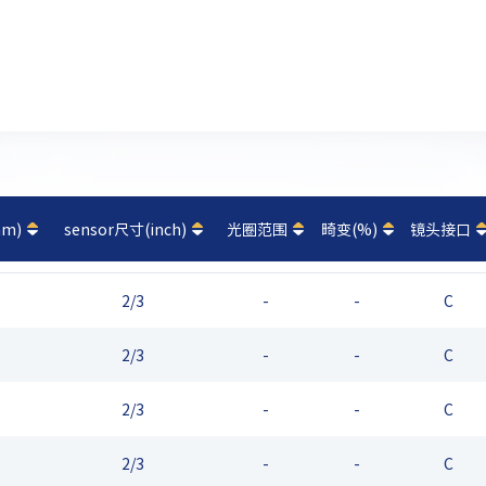
m)
sensor尺寸(inch)
光圈范围
畸变(%)
镜头接口
2/3
-
-
C
2/3
-
-
C
2/3
-
-
C
2/3
-
-
C