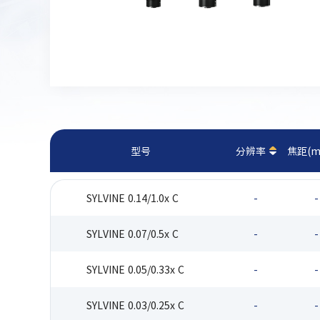
型号
分辨率
焦距(m
SYLVINE 0.14/1.0x C
-
-
SYLVINE 0.07/0.5x C
-
-
SYLVINE 0.05/0.33x C
-
-
SYLVINE 0.03/0.25x C
-
-