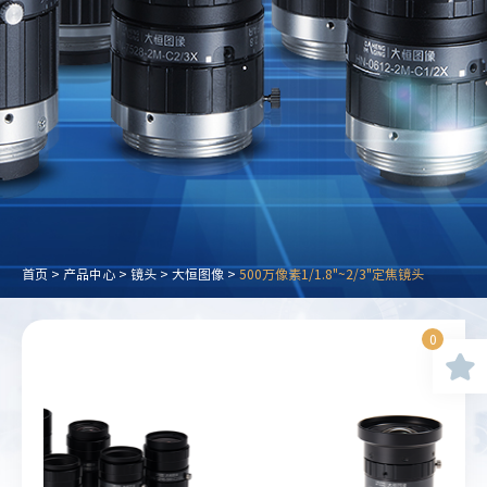
首页
>
产品中心
>
镜头
>
大恒图像
>
500万像素1/1.8"~2/3"定焦镜头
0