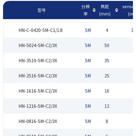
分辨
焦距
sens
型号
率
(mm)
(inc
HN-C-0420-5M-C1/1.8
5M
4
1/
HN-5024-5M-C2/3X
5M
50
2
HN-3519-5M-C2/3X
5M
35
2
HN-2516-5M-C2/3X
5M
25
2
HN-1616-5M-C2/3X
5M
16
2
HN-1216-5M-C2/3X
5M
12
2
HN-0816-5M-C2/3X
5M
8
2