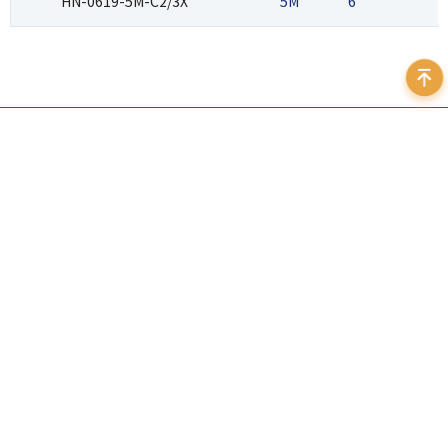
HN-0619-5M-C2/3X
5M
6
2
400 999 7595
地址：北京市海淀区苏州街3号大恒科技大厦北座12层
邮箱：
sales@daheng-imaging.com
法律声明
｜
隐私政策
｜
友情链接
©️ 2026 中国大恒（集团）有限公司北京图像视觉技术
订阅