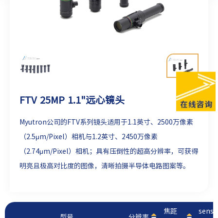
FTV 25MP 1.1"远心镜头
Myutron公司的FTV系列镜头适用于1.1英寸、2500万像素
（2.5μm/Pixel）相机与1.2英寸、
2450
万像素
（2.74μm/Pixel）相机
；具有压倒性的超高分辨率，可获得
明亮且极高对比度的图像，清晰拍摄半导体电路图案等。
焦距
sens
型号
分辨率