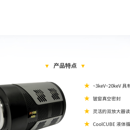
学、X射线光子相关性、光谱学（
▼
产品特点
▼
★
~3keV~20
keV 
★
铍窗真空密封
★
灵活的双放大器读
★
CoolCUBE 液体