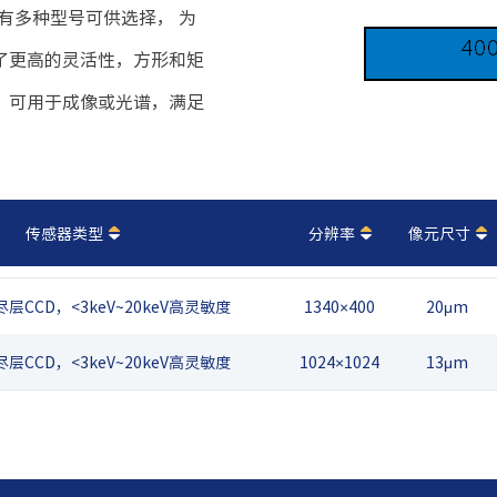
有多种型号可供选择， 为
了更高的灵活性，方形和矩
，可用于成像或光谱，满足
。
传感器类型
分辨率
像元尺寸
CCD，<3keV~20keV高灵敏度
1340×400
20μm
CCD，<3keV~20keV高灵敏度
1024×1024
13μm