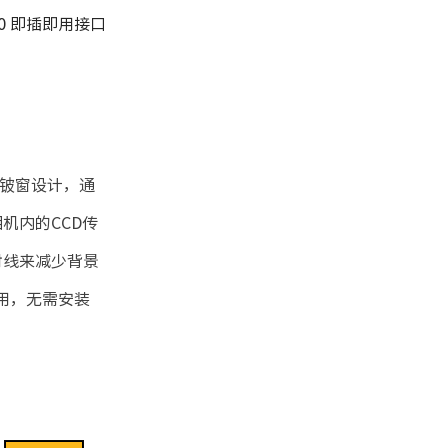
.0 即插即用接口
铍窗设计，通
机内的CCD传
射线来减少背景
用，无需安装