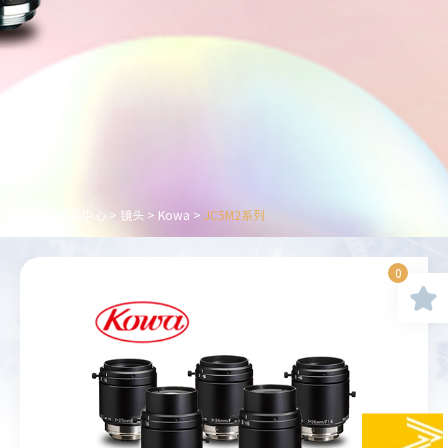
首页
>
产品中心
>
镜头
>
Kowa
>
JC5M2系列
0