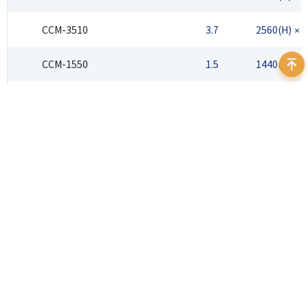
CCM-3510
3.7
2560(H) × 
CCM-1550
1.5
1440(H) × 
CCM-HD
3.7
1920(H) × 
CCM-1520
1.5
1440(H) × 
400 999 7595
地址：北京市海淀区苏州街3号大恒科技大厦北座12层
邮箱：
sales@daheng-imaging.com