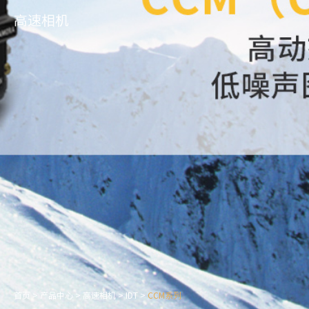
高速相机
首页
>
产品中心
>
高速相机
>
IDT
>
CCM系列