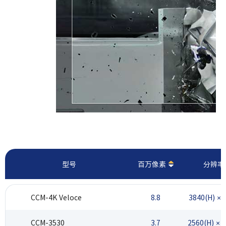
型号
百万像素
分辨率
CCM-4K Veloce
8.8
3840(H) ×2
CCM-3530
3.7
2560(H) × 