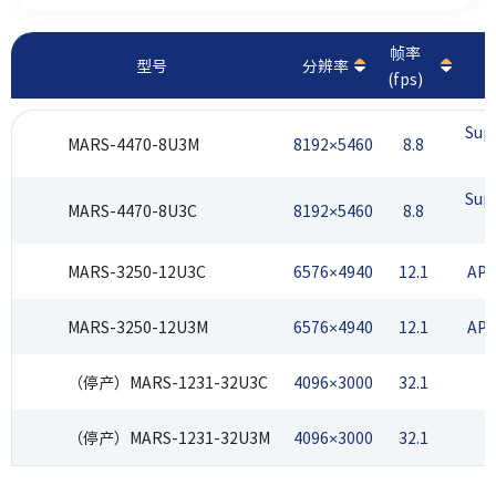
研、3D重构、教育及医疗等领域。相机结构紧凑坚固，性价
比高、安装及使用方便，分辨率高、清晰度高、噪声低，适
帧率
型号
分辨率
用于工业检测、轨道交通、科研、3D重构、教育及医疗等领
(fps)
域。
Sup
MARS-4470-8U3M
8192×5460
8.8
Sup
MARS-4470-8U3C
8192×5460
8.8
MARS-3250-12U3C
6576×4940
12.1
APS
MARS-3250-12U3M
6576×4940
12.1
APS
（停产）MARS-1231-32U3C
4096×3000
32.1
1
（停产）MARS-1231-32U3M
4096×3000
32.1
1