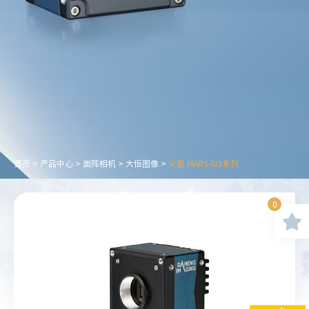
首页
>
产品中心
>
面阵相机
>
大恒图像
>
火星 MARS-U3系列
0