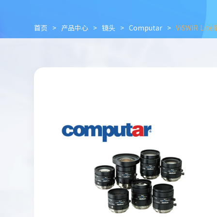
首页
>
产品中心
>
镜头
>
Computar
>
ViSWIR Lit