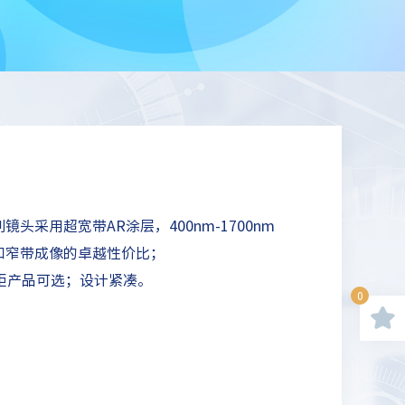
te系列镜头采用超宽带AR涂层，400nm-1700nm
和窄带成像的卓越性价比；
m不同焦距产品可选；设计紧凑。
0