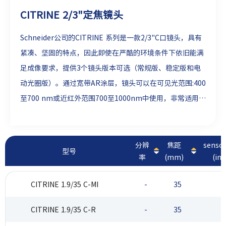
CITRINE 2/3"定焦镜头
Schneider公司的CITRINE 系列是一款2/3"C口镜头，具有
紧凑、坚固的特点，因此即使在严酷的环境条件下依旧能满
足成像要求，提供3个镜头版本可选（常规版、稳定版和电
动光圈版）。通过宽带AR涂层，镜头可以在可见光范围:400
至700 nm或近红外范围700至1000nm中使用，非常适用于
2D/3D计量、机器视觉、工业自动化以及交通监控。
分辨
焦距
sens
型号
率
(mm)
(inc
CITRINE 1.9/35 C-MI
-
35
2
CITRINE 1.9/35 C-R
-
35
2