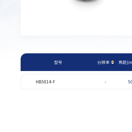
型号
分辨率
焦距(m
HB5014-F
-
5