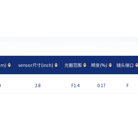
m)
sensor尺寸(inch)
光圈范围
畸变(%)
镜头接口
0
2.8
F1.4
0.17
F