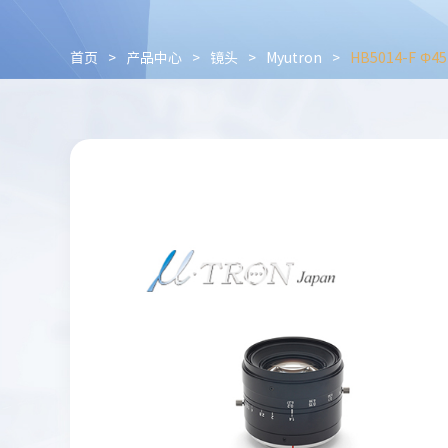
首页
>
产品中心
>
镜头
>
Myutron
>
HB5014-F Φ