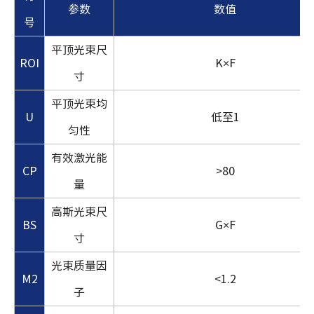
参数
数值
号
平顶光束尺
ROI
K×F
寸
平顶光束均
U
低至1
匀性
有效激光能
CP
>80
量
高斯光束尺
BS
G×F
寸
光束质量因
M2
<1.2
子