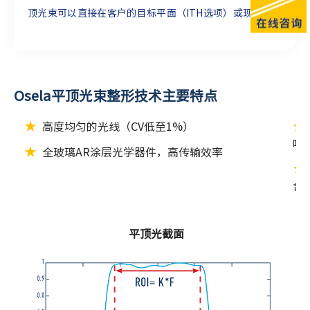
顶光束可以直接在客户的目标平面（ITH选项）或现有光学
系统的焦平面（DTH 选项）上创建。
Osela平顶光束整形技术主要特点
★
★
高度均匀的光线（CV低至1%）
噪
★
全玻璃AR涂层光学器件，高传输效率
★
含
平顶光截面