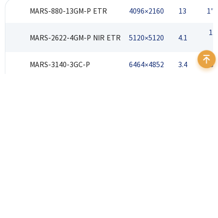
MARS-880-13GM-P ETR
4096×2160
13
1" 
1.
MARS-2622-4GM-P NIR ETR
5120×5120
4.1
MARS-3140-3GC-P
6464×4852
3.4
1.8
MARS-3140-3GM-P
6464×4852
3.4
1.8
（停产）MARS-880-13GM-P
4096×2160
13
1" 
400 999 7595