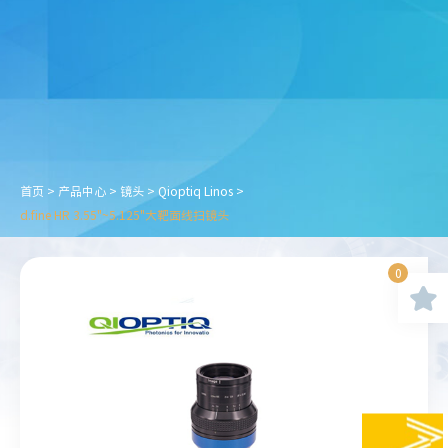
首页
>
产品中心
>
镜头
>
Qioptiq Linos
>
d.fine HR 3.55"~5.125"大靶面线扫镜头
0