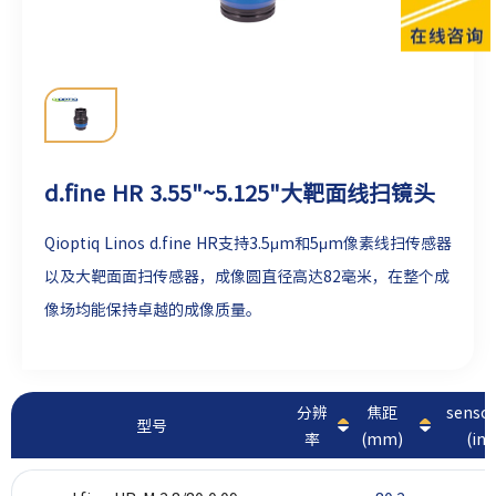
d.fine HR 3.55"~5.125"大靶面线扫镜头
Qioptiq Linos d.fine HR支持3.5μm和5μm像素线扫传感器
以及大靶面面扫传感器，成像圆直径高达82毫米，在整个成
像场均能保持卓越的成像质量。
分辨
焦距
sens
型号
率
(mm)
(inc