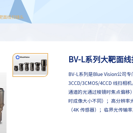
大靶面线扫镜头
BV-L系列大靶面
BV-L系列是Blue Visio
3CCD/3CMOS/4CCD 
通道的光通过棱镜时焦点偏移）
时成像大小不同）；高分辨率光
（4K 传感器）；临界光传输率
F2.8 大光圈适合所有相机型号
和F 接口可选。