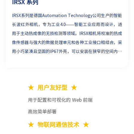
IRSX 系列
IRSX系列是德国Automation Technology公司生产的智能
长波红外相机，专为工业4.0——智能工业应用而设计，适
用于主动热成像的无损检测等领域。IRSX相机将校准的热成
像传感器与强大的数据处理单元和各种工业接口相结合，采
用小巧紧凑且坚固的IP67外壳，可以安装在狭窄的空间内。
支持锁定和脉冲测量，灵敏度高，符合GigE Vision和
GenICam协议，可与用户的自动化及控制设备直接通信，
为工业4.0的实现提供出色的性能。
★
用户友好型
★
用于配置和可视化的 Web 前端
高效简单部署
★
物联网通信技术
★