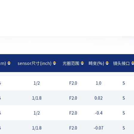
m)
sensor尺寸(inch)
光圈范围
畸变(%)
镜头接口
5
1/2
F2.0
1.0
S
5
1/1.8
F2.0
0.02
S
6
1/2
F2.0
-0.4
S
6
1/1.8
F2.0
-0.07
S