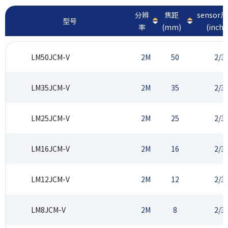
分辨
焦距
sensor
型号
率
(mm)
(inch)
LM50JCM-V
2M
50
2/3
LM35JCM-V
2M
35
2/3
LM25JCM-V
2M
25
2/3
LM16JCM-V
2M
16
2/3
LM12JCM-V
2M
12
2/3
LM8JCM-V
2M
8
2/3