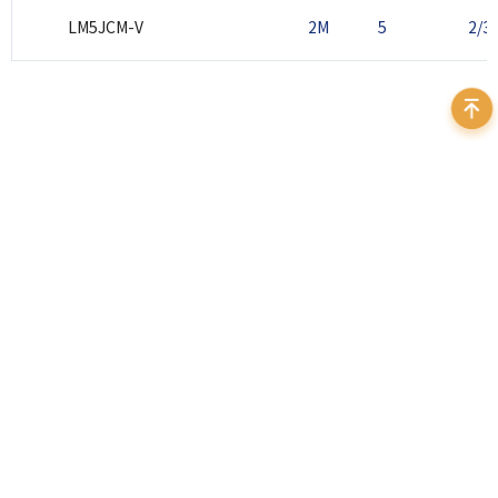
LM5JCM-V
2M
5
2/3
400 999 7595
地址：北京市海淀区苏州街3号大恒科技大厦北座12层
邮箱：
sales@daheng-imaging.com
法律声明
｜
隐私政策
｜
友情链接