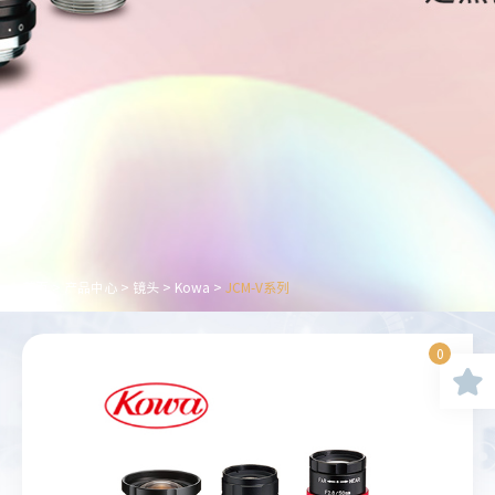
首页
>
产品中心
>
镜头
>
Kowa
>
JCM-V系列
0