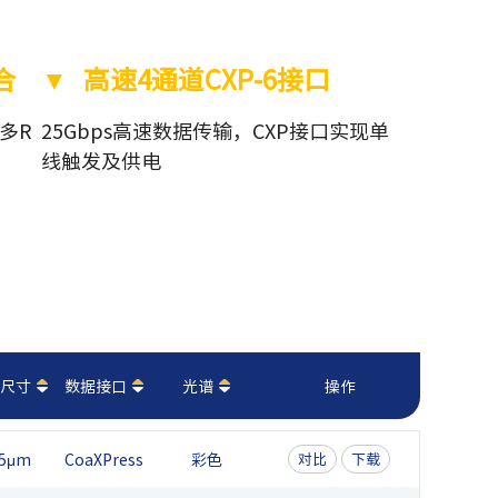
合
▼ 高速4通道CXP-6接口
多R
25Gbps高速数据传输，CXP接口实现单
线触发及供电
尺寸
数据接口
光谱
操作
.5μm
CoaXPress
彩色
对比
下载