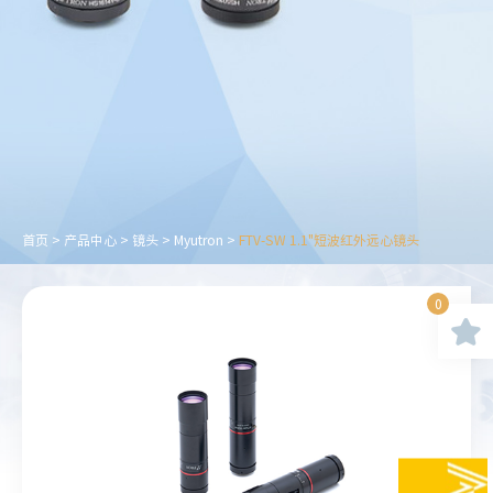
首页
>
产品中心
>
镜头
>
Myutron
>
FTV-SW 1.1"短波红外远心镜头
0