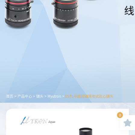
首页
>
产品中心
>
镜头
>
Myutron
>
LSTL平面同轴落地式远心镜头
0