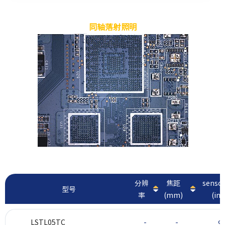
同轴落射照明
分辨
焦距
sens
型号
率
(mm)
(inc
LSTL05TC
-
-
Φ