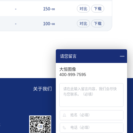
-
150-∞
对比
下载
-
100-∞
对比
下载
请您留言
大恒图像
400-999-7595
关于我们
层