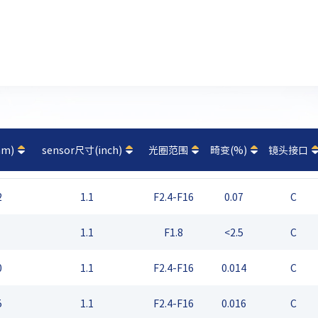
m)
sensor尺寸(inch)
光圈范围
畸变(%)
镜头接口
2
1.1
F2.4-F16
0.07
C
1.1
F1.8
<2.5
C
0
1.1
F2.4-F16
0.014
C
5
1.1
F2.4-F16
0.016
C