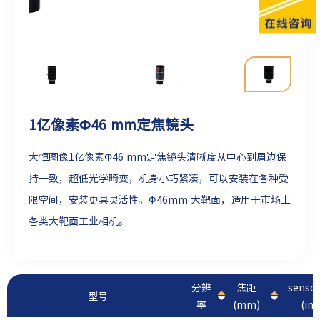
1亿像素Φ46 mm定焦镜头
大恒图像1亿像素Φ46 mm定焦镜头清晰度从中心到周边保
持一致，超低光学畸变，机身小巧紧凑，可以安装在各种受
限空间，安装更具灵活性。Ф46mm 大靶面，适用于市场上
各类大靶面工业相机。
分辨
焦距
sens
型号
率
(mm)
(inc