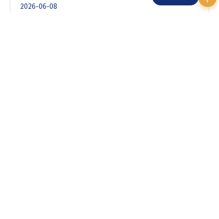
2026-06-08
图像卡工作原理是将相机等输入的模拟图像信号经过A/D转
换，或将数字相机的输出信号，通过计算机总线传输到计算
机内存或显存，计算机可以对现场采集的图像进行实时处理
和存储。我公司研制和生产的图像采集卡是基于...
镜头基础知识
更多详情
2026-05-29
主点到焦点的距离称为光学系统的焦距，这是镜头的重要参