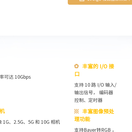
丰富的 I/O 接
口
可达 10Gbps
支持 10 路 I/O 输入/
输出信号， 编码器
控制、定时器
相机
丰富图像预处
理功能
 1G
、2.5G、5G 和 10G 相机
支持
Bayer转RGB ，