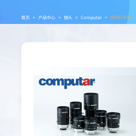
首页
>
产品中心
>
镜头
>
Computar
>
MPW3系列