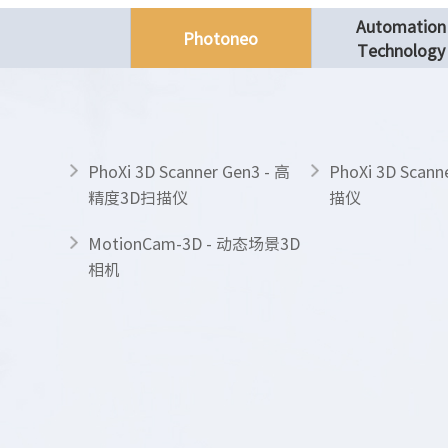
Automation
Photoneo
Technology
PhoXi 3D Scanner Gen3 - 高
PhoXi 3D Scan
精度3D扫描仪
描仪
MotionCam-3D - 动态场景3D
相机