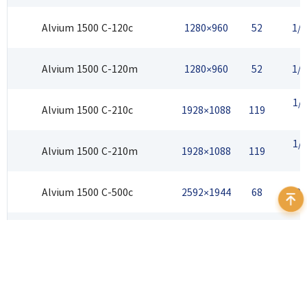
Alvium 1500 C-120c
1280×960
52
1/
Alvium 1500 C-120m
1280×960
52
1/
1/
Alvium 1500 C-210c
1928×1088
119
1/
Alvium 1500 C-210m
1928×1088
119
Alvium 1500 C-500c
2592×1944
68
1/2.
Alvium 1500 C-500m
2592×1944
68
1/2.
Alvium 1500 C-501c NIR
2592×1944
68
1/2.