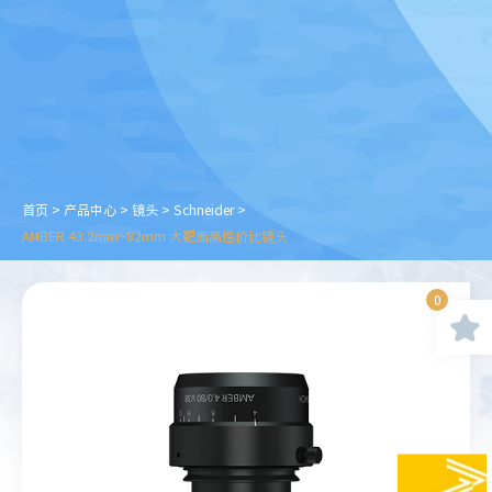
首页
>
产品中心
>
镜头
>
Schneider
>
AMBER 43.2mm~82mm 大靶面高性价比镜头
0