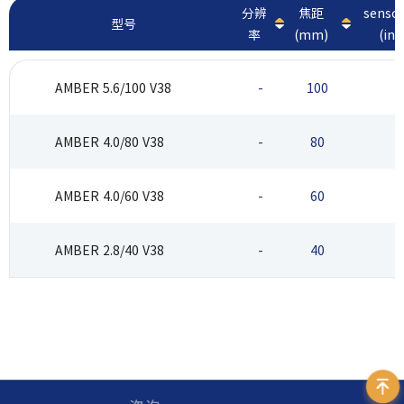
分辨
焦距
sens
型号
率
(mm)
(inc
AMBER 5.6/100 V38
-
100
AMBER 4.0/80 V38
-
80
AMBER 4.0/60 V38
-
60
AMBER 2.8/40 V38
-
40