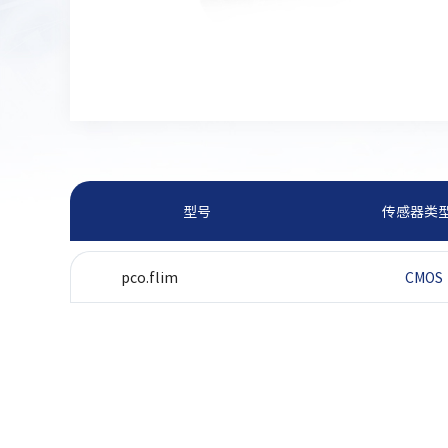
型号
传感器类
pco.flim
CMOS