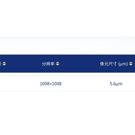
型
分辨率
像元尺寸 (μm)
1008×1008
5.6μm