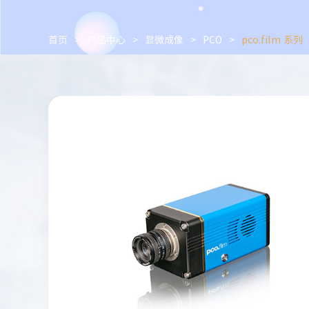
首页
>
产品中心
>
显微成像
>
PCO
>
pco.film 系列