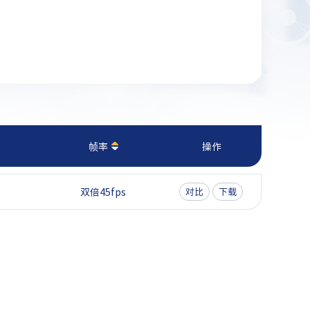
帧率
操作
双倍45fps
对比
下载