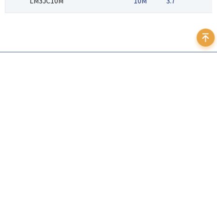
LM3JC10M
10M
3.7
2
400 999 7595
地址：北京市海淀区苏州街3号大恒科技大厦北座12层
邮箱：
sales@daheng-imaging.com
法律声明
｜
隐私政策
｜
友情链接
©️ 2026 中国大恒（集团）有限公司北京图像视觉技术
订阅