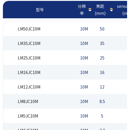
分辨
焦距
sens
型号
率
(mm)
(inc
LM50JC10M
10M
50
2
LM35JC10M
10M
35
2
LM25JC10M
10M
25
2
LM16JC10M
10M
16
2
LM12JC10M
10M
12
2
LM8JC10M
10M
8.5
2
LM5JC10M
10M
5
2