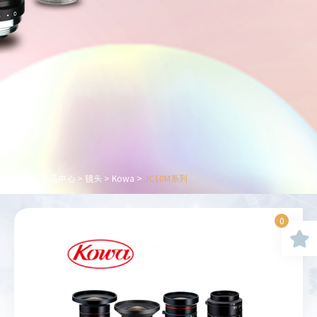
首页
>
产品中心
>
镜头
>
Kowa
>
JC10M系列
0