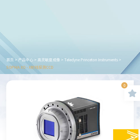
首页
>
产品中心
>
高灵敏度成像
>
Teledyne Princeton Instruments
>
SOPHIA XO - X射线探测CCD
0