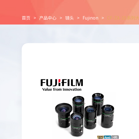
首页
>
产品中心
>
镜头
>
Fujinon
>
CF-ZA-1S系