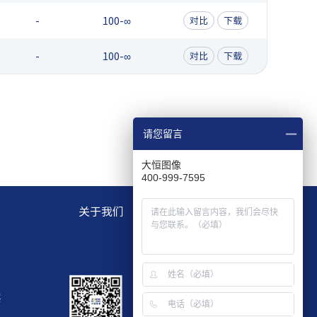
-
100-∞
对比
下载
-
100-∞
对比
下载
请您留言
大恒图像
400-999-7595
关于我们
层