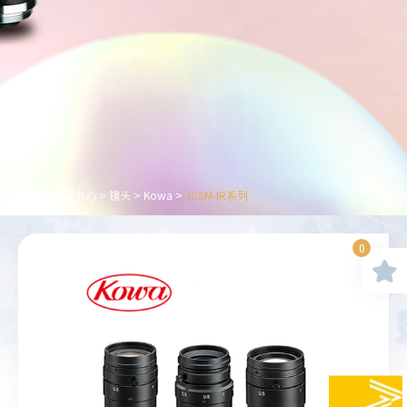
首页
>
产品中心
>
镜头
>
Kowa
>
JC5M-IR系列
0