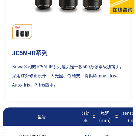
JC5M-IR系列
Kowa公司的JC5M-IR系列镜头是一款500万像素级别镜头，
采用红外修正设计，大光圈、低畸变，提供Manual-Iris、
Auto-Iris、P-Iris版本。
分辨
焦距
sens
型号
率
(mm)
(inc