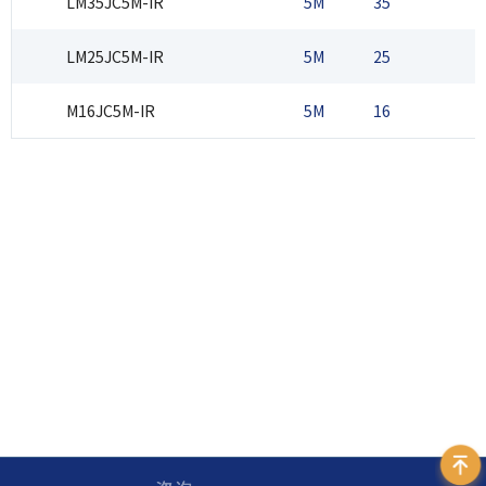
LM35JC5M-IR
5M
35
2
LM25JC5M-IR
5M
25
2
M16JC5M-IR
5M
16
2