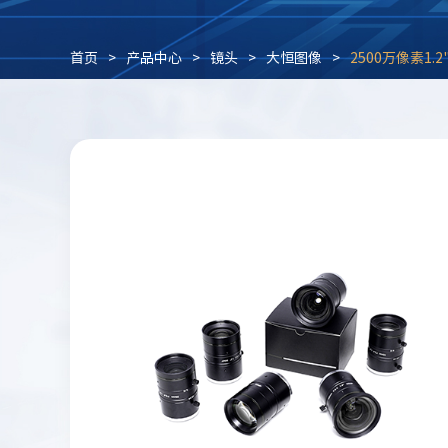
首页
>
产品中心
>
镜头
>
大恒图像
>
2500万像素1.