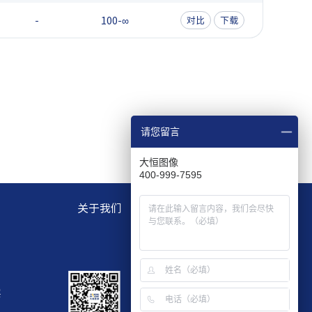
-
100-∞
对比
下载
请您留言
大恒图像
400-999-7595
关于我们
层