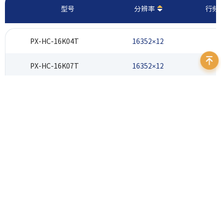
型号
分辨率
行频 
PX-HC-16K04T
16352×12
PX-HC-16K07T
16352×12
PX-HM-16K06X
16352×12
60（8 rows）
PX-HM-16K12X
16352×12
125（8 rows）
400 999 7595