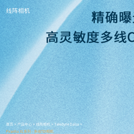
线阵相机
首页
>
产品中心
>
线阵相机
>
Teledyne Dalsa
>
Piranha XL系列 - 多线TDI相机