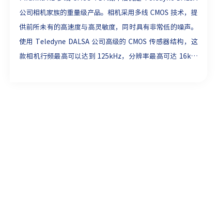
公司相机家族的重量级产品。相机采用多线 CMOS 技术，提
供前所未有的高速度与高灵敏度，同时具有非常低的噪声。
使用 Teledyne DALSA 公司高级的 CMOS 传感器结构，这
款相机行频最高可以达到 125kHz，分辨率最高可达 16k。
支持选择 TDI 级数，曝光控制功能可支持从停止状态到最高
采集速度的无缝切换。Piranha XL 16K 相机配有
CameraLink HS 接口，可输出 2GByte/s 的数据量，使用
单根 CX4 线缆就可以实现大数据量的长距离传输。