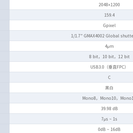
2048×1200
159.4
Gpixel
1/1.7" GMAX4002 Global shutt
4μm
8 bit，10 bit，12 bit
USB3.0（垂直FPC）
C
黑白
Mono8，Mono10，Mono
39.98 dB
7μs ~ 1s
0dB ~ 16dB