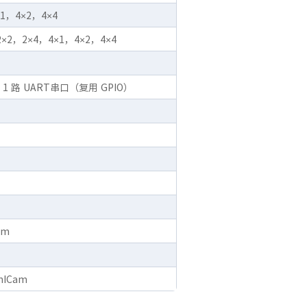
1，4×2，4×4
×2，2×4，4×1，4×2，4×4
1 路 UART串口（复用 GPIO）
mm
nICam